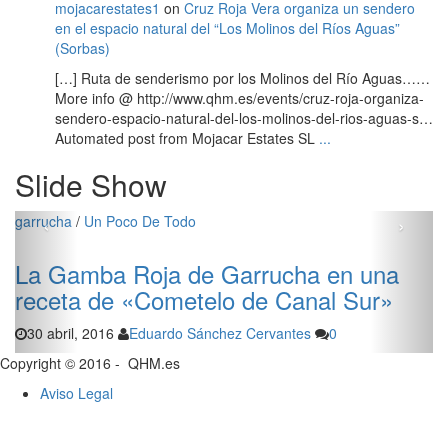
mojacarestates1
on
Cruz Roja Vera organiza un sendero
en el espacio natural del “Los Molinos del Ríos Aguas”
(Sorbas)
[…] Ruta de senderismo por los Molinos del Río Aguas……
More info @ http://www.qhm.es/events/cruz-roja-organiza-
sendero-espacio-natural-del-los-molinos-del-rios-aguas-s…
Automated post from Mojacar Estates SL
...
Slide Show
‹
›
carboneras
/
Un Poco De Todo