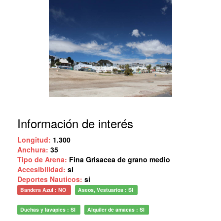
Información de interés
Longitud:
1.300
Anchura:
35
Tipo de Arena:
Fina Grisacea de grano medio
Accesibilidad:
si
Deportes Nauticos:
si
Bandera Azul : NO
Aseos, Vestuarios : SI
Duchas y lavapies : SI
Alquiler de amacas : SI