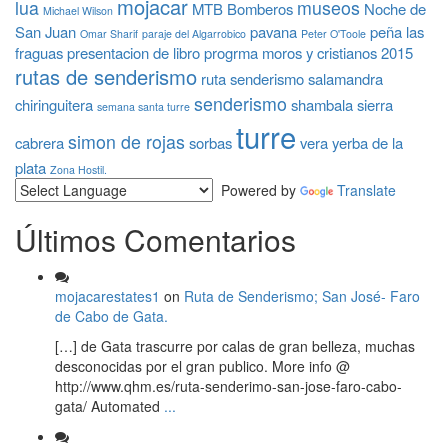
mojacar
lua
museos
MTB Bomberos
Noche de
Michael Wilson
San Juan
pavana
peña las
Omar Sharif
paraje del Algarrobico
Peter O'Toole
fraguas
presentacion de libro
progrma moros y cristianos 2015
rutas de senderismo
ruta senderismo
salamandra
senderismo
chiringuitera
shambala
sierra
semana santa turre
turre
simon de rojas
cabrera
sorbas
vera
yerba de la
plata
Zona Hostil.
Powered by
Translate
Últimos Comentarios
mojacarestates1
on
Ruta de Senderismo; San José- Faro
de Cabo de Gata.
[…] de Gata trascurre por calas de gran belleza, muchas
desconocidas por el gran publico. More info @
http://www.qhm.es/ruta-senderimo-san-jose-faro-cabo-
gata/ Automated
...