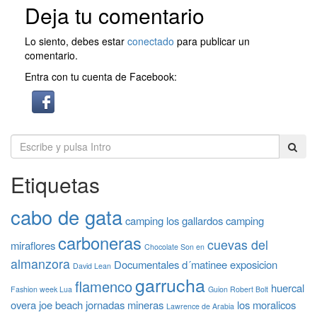
Deja tu comentario
Lo siento, debes estar
conectado
para publicar un
comentario.
Entra con tu cuenta de Facebook:
Etiquetas
cabo de gata
camping los gallardos
camping
carboneras
cuevas del
miraflores
Chocolate Son en
almanzora
Documentales
d´matinee
exposicion
David Lean
garrucha
flamenco
huercal
Fashion week Lua
Guion Robert Bolt
overa
joe beach
jornadas mineras
los moralicos
Lawrence de Arabia