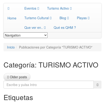
Eventos
Turismo Activo
Turismo Cultural
Blog
Playas
Home
Que ver en..
Qué es QHM ?
Inicio
Publicaciones por Categoría "TURISMO ACTIVO"
Categoría:
TURISMO ACTIVO
Posts
Older posts
navigation
Etiquetas