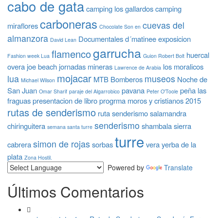
cabo de gata
camping los gallardos
camping
carboneras
cuevas del
miraflores
Chocolate Son en
almanzora
Documentales
d´matinee
exposicion
David Lean
garrucha
flamenco
huercal
Fashion week Lua
Guion Robert Bolt
overa
joe beach
jornadas mineras
los moralicos
Lawrence de Arabia
mojacar
lua
museos
MTB Bomberos
Noche de
Michael Wilson
San Juan
pavana
peña las
Omar Sharif
paraje del Algarrobico
Peter O'Toole
fraguas
presentacion de libro
progrma moros y cristianos 2015
rutas de senderismo
ruta senderismo
salamandra
senderismo
chiringuitera
shambala
sierra
semana santa turre
turre
simon de rojas
cabrera
sorbas
vera
yerba de la
plata
Zona Hostil.
Powered by
Translate
Últimos Comentarios