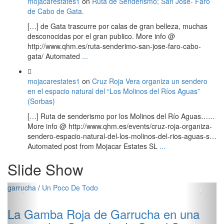
mojacarestates1
on
Ruta de Senderismo; San José- Faro
de Cabo de Gata.
[…] de Gata trascurre por calas de gran belleza, muchas
desconocidas por el gran publico. More info @
http://www.qhm.es/ruta-senderimo-san-jose-faro-cabo-
gata/ Automated
...
mojacarestates1
on
Cruz Roja Vera organiza un sendero
en el espacio natural del “Los Molinos del Ríos Aguas”
(Sorbas)
[…] Ruta de senderismo por los Molinos del Río Aguas……
More info @ http://www.qhm.es/events/cruz-roja-organiza-
sendero-espacio-natural-del-los-molinos-del-rios-aguas-s…
Automated post from Mojacar Estates SL
...
Slide Show
‹
›
garrucha
/
Un Poco De Todo
La Gamba Roja de Garrucha en una