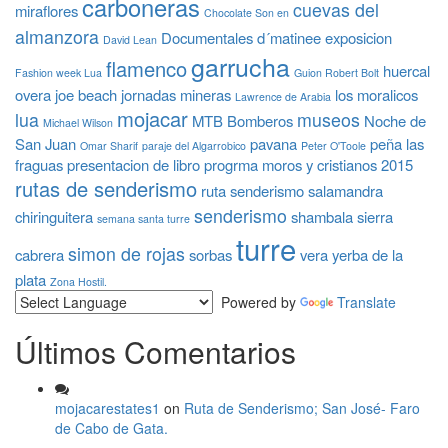
carboneras
cuevas del
miraflores
Chocolate Son en
almanzora
Documentales
d´matinee
exposicion
David Lean
garrucha
flamenco
huercal
Fashion week Lua
Guion Robert Bolt
overa
joe beach
jornadas mineras
los moralicos
Lawrence de Arabia
mojacar
lua
museos
MTB Bomberos
Noche de
Michael Wilson
San Juan
pavana
peña las
Omar Sharif
paraje del Algarrobico
Peter O'Toole
fraguas
presentacion de libro
progrma moros y cristianos 2015
rutas de senderismo
ruta senderismo
salamandra
senderismo
chiringuitera
shambala
sierra
semana santa turre
turre
simon de rojas
cabrera
sorbas
vera
yerba de la
plata
Zona Hostil.
Powered by
Translate
Últimos Comentarios
mojacarestates1
on
Ruta de Senderismo; San José- Faro
de Cabo de Gata.