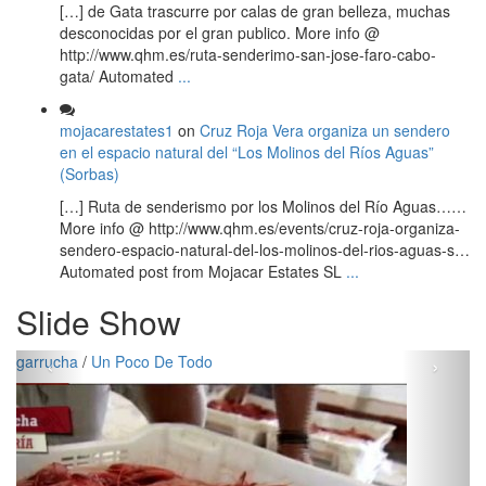
[…] de Gata trascurre por calas de gran belleza, muchas
desconocidas por el gran publico. More info @
http://www.qhm.es/ruta-senderimo-san-jose-faro-cabo-
gata/ Automated
...
mojacarestates1
on
Cruz Roja Vera organiza un sendero
en el espacio natural del “Los Molinos del Ríos Aguas”
(Sorbas)
[…] Ruta de senderismo por los Molinos del Río Aguas……
More info @ http://www.qhm.es/events/cruz-roja-organiza-
sendero-espacio-natural-del-los-molinos-del-rios-aguas-s…
Automated post from Mojacar Estates SL
...
Slide Show
‹
›
garrucha
/
Un Poco De Todo