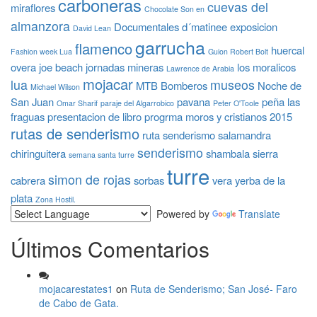
carboneras
cuevas del
miraflores
Chocolate Son en
almanzora
Documentales
d´matinee
exposicion
David Lean
garrucha
flamenco
huercal
Fashion week Lua
Guion Robert Bolt
overa
joe beach
jornadas mineras
los moralicos
Lawrence de Arabia
mojacar
lua
museos
MTB Bomberos
Noche de
Michael Wilson
San Juan
pavana
peña las
Omar Sharif
paraje del Algarrobico
Peter O'Toole
fraguas
presentacion de libro
progrma moros y cristianos 2015
rutas de senderismo
ruta senderismo
salamandra
senderismo
chiringuitera
shambala
sierra
semana santa turre
turre
simon de rojas
cabrera
sorbas
vera
yerba de la
plata
Zona Hostil.
Powered by
Translate
Últimos Comentarios
mojacarestates1
on
Ruta de Senderismo; San José- Faro
de Cabo de Gata.