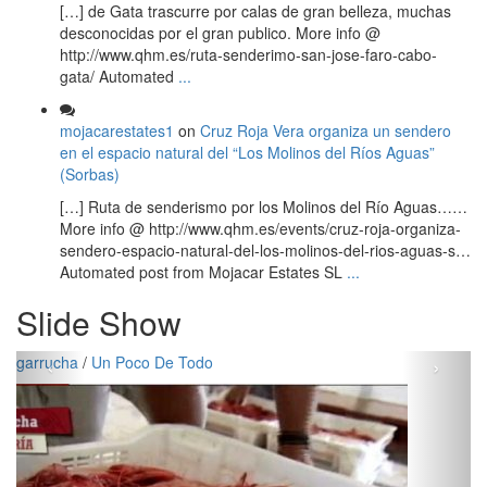
[…] de Gata trascurre por calas de gran belleza, muchas
desconocidas por el gran publico. More info @
http://www.qhm.es/ruta-senderimo-san-jose-faro-cabo-
gata/ Automated
...
mojacarestates1
on
Cruz Roja Vera organiza un sendero
en el espacio natural del “Los Molinos del Ríos Aguas”
(Sorbas)
[…] Ruta de senderismo por los Molinos del Río Aguas……
More info @ http://www.qhm.es/events/cruz-roja-organiza-
sendero-espacio-natural-del-los-molinos-del-rios-aguas-s…
Automated post from Mojacar Estates SL
...
Slide Show
‹
›
garrucha
/
Un Poco De Todo