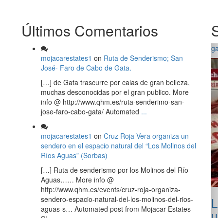
Últimos Comentarios
g
mojacarestates1
on
Ruta de Senderismo; San
José- Faro de Cabo de Gata.
[…] de Gata trascurre por calas de gran belleza,
muchas desconocidas por el gran publico. More
info @ http://www.qhm.es/ruta-senderimo-san-
jose-faro-cabo-gata/ Automated
...
mojacarestates1
on
Cruz Roja Vera organiza un
sendero en el espacio natural del “Los Molinos del
Ríos Aguas” (Sorbas)
[…] Ruta de senderismo por los Molinos del Río
Aguas…… More info @
http://www.qhm.es/events/cruz-roja-organiza-
sendero-espacio-natural-del-los-molinos-del-rios-
L
aguas-s… Automated post from Mojacar Estates
u