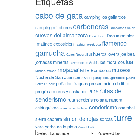
Etiquetas
cabo de gata
camping los gallardos
carboneras
camping miraflores
Chocolate Son e
cuevas del almanzora
Documentales
David Lean
flamenco
´matinee
exposicion
Fashion week Lua
garrucha
huercal overa
joe be
Guion Robert Bolt
lua
jornadas mineras
los moralicos
Lawrence de Arabia
mojacar
museos
MTB Bomberos
Michael Wilson
Noche de San Juan
pav
Omar Sharif
paraje del Algarrobico
peña las fraguas
presentacion de libro
Peter O'Toole
rutas de
progrma moros y cristianos 2015
senderismo
ruta senderismo
salamandra
senderismo
chiringuitera
shambal
semana santa turre
turre
simon de rojas
sierra cabrera
sorbas
vera
yerba de la plata
Zona Hostil.
Powered by