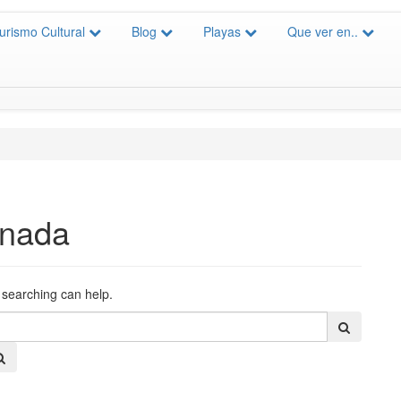
urismo Cultural
Blog
Playas
Que ver en..
 nada
s searching can help.