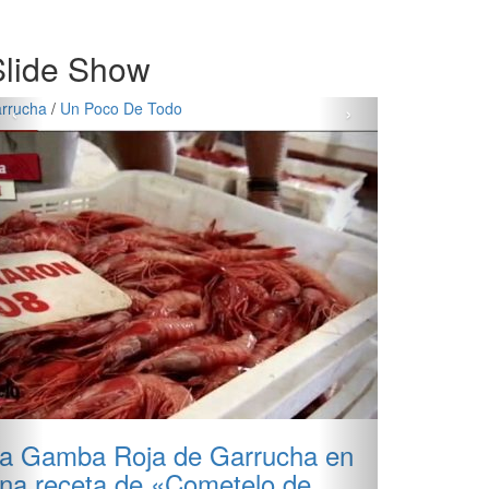
Slide Show
‹
›
arrucha
/
Un Poco De Todo
a Gamba Roja de Garrucha en
na receta de «Cometelo de