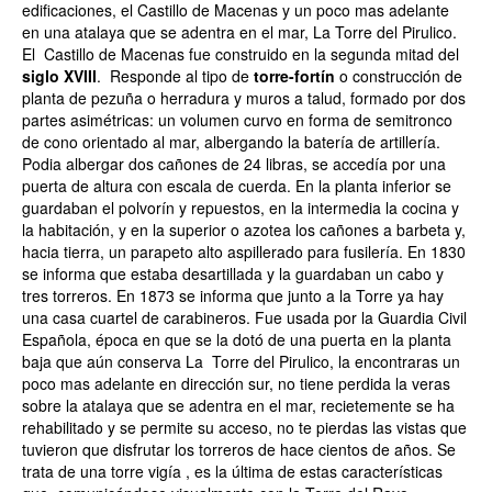
edificaciones, el Castillo de Macenas y un poco mas adelante
en una atalaya que se adentra en el mar, La Torre del Pirulico.
El Castillo de Macenas fue construido en la segunda mitad del
siglo XVIII
. Responde al tipo de
torre-fortín
o construcción de
planta de pezuña o herradura y muros a talud, formado por dos
partes asimétricas: un volumen curvo en forma de semitronco
de cono orientado al mar, albergando la batería de artillería.
Podia albergar dos cañones de 24 libras, se accedía por una
puerta de altura con escala de cuerda. En la planta inferior se
guardaban el polvorín y repuestos, en la intermedia la cocina y
la habitación, y en la superior o azotea los cañones a barbeta y,
hacia tierra, un parapeto alto aspillerado para fusilería. En 1830
se informa que estaba desartillada y la guardaban un cabo y
tres torreros. En 1873 se informa que junto a la Torre ya hay
una casa cuartel de carabineros. Fue usada por la Guardia Civil
Española, época en que se la dotó de una puerta en la planta
baja que aún conserva La Torre del Pirulico, la encontraras un
poco mas adelante en dirección sur, no tiene perdida la veras
sobre la atalaya que se adentra en el mar, recietemente se ha
rehabilitado y se permite su acceso, no te pierdas las vistas que
tuvieron que disfrutar los torreros de hace cientos de años. Se
trata de una torre vigía , es la última de estas características