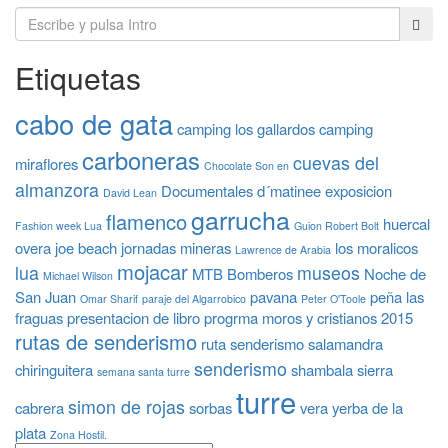
Etiquetas
cabo de gata
camping los gallardos
camping
carboneras
cuevas del
miraflores
Chocolate Son en
almanzora
Documentales
d´matinee
exposicion
David Lean
garrucha
flamenco
huercal
Fashion week Lua
Guion Robert Bolt
overa
joe beach
jornadas mineras
los moralicos
Lawrence de Arabia
mojacar
lua
museos
MTB Bomberos
Noche de
Michael Wilson
San Juan
pavana
peña las
Omar Sharif
paraje del Algarrobico
Peter O'Toole
fraguas
presentacion de libro
progrma moros y cristianos 2015
rutas de senderismo
ruta senderismo
salamandra
senderismo
chiringuitera
shambala
sierra
semana santa turre
turre
simon de rojas
cabrera
sorbas
vera
yerba de la
plata
Zona Hostil.