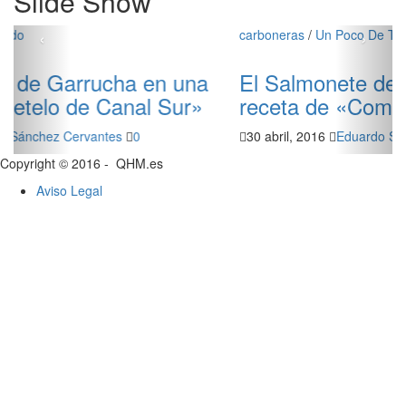
Slide Show
‹
›
carboneras
/
Un Poco De Todo
El Salmonete de Carboneras, una
receta de «Cometelo» de Canal Sur.
30 abril, 2016
Eduardo Sánchez Cervantes
0
Copyright © 2016 - QHM.es
Aviso Legal