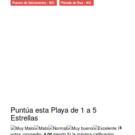
Puesto de Salvamento : NO
Parada de Bus : NO
Puntúa esta Playa de 1 a 5
Estrellas
(
4
votos, promedio:
4,00
siendo 5) la máxima calificación