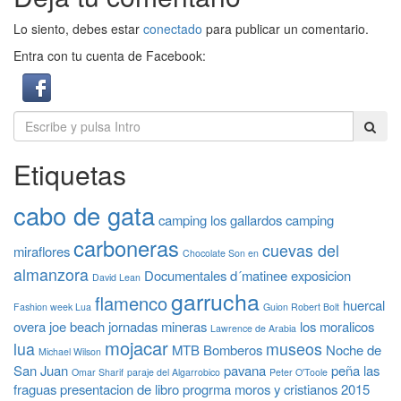
Lo siento, debes estar
conectado
para publicar un comentario.
Entra con tu cuenta de Facebook:
Etiquetas
cabo de gata
camping los gallardos
camping
carboneras
cuevas del
miraflores
Chocolate Son en
almanzora
Documentales
d´matinee
exposicion
David Lean
garrucha
flamenco
huercal
Fashion week Lua
Guion Robert Bolt
overa
joe beach
jornadas mineras
los moralicos
Lawrence de Arabia
mojacar
lua
museos
MTB Bomberos
Noche de
Michael Wilson
San Juan
pavana
peña las
Omar Sharif
paraje del Algarrobico
Peter O'Toole
fraguas
presentacion de libro
progrma moros y cristianos 2015