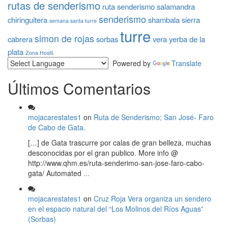
rutas de senderismo
ruta senderismo
salamandra
senderismo
chiringuitera
shambala
sierra
semana santa turre
turre
simon de rojas
cabrera
sorbas
vera
yerba de la
plata
Zona Hostil.
Powered by
Translate
Últimos Comentarios
mojacarestates1
on
Ruta de Senderismo; San José- Faro
de Cabo de Gata.
[…] de Gata trascurre por calas de gran belleza, muchas
desconocidas por el gran publico. More info @
http://www.qhm.es/ruta-senderimo-san-jose-faro-cabo-
gata/ Automated
...
mojacarestates1
on
Cruz Roja Vera organiza un sendero
en el espacio natural del “Los Molinos del Ríos Aguas”
(Sorbas)