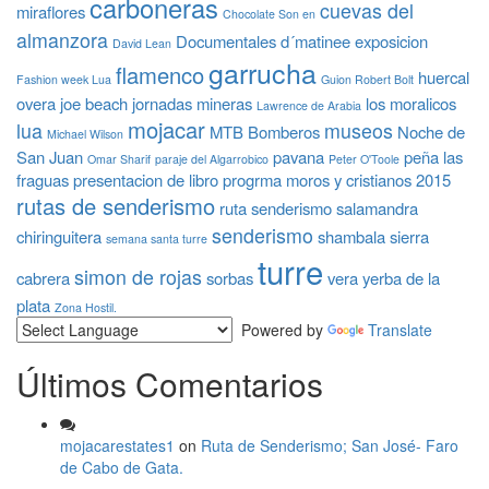
carboneras
cuevas del
miraflores
Chocolate Son en
almanzora
Documentales
d´matinee
exposicion
David Lean
garrucha
flamenco
huercal
Fashion week Lua
Guion Robert Bolt
overa
joe beach
jornadas mineras
los moralicos
Lawrence de Arabia
mojacar
lua
museos
MTB Bomberos
Noche de
Michael Wilson
San Juan
pavana
peña las
Omar Sharif
paraje del Algarrobico
Peter O'Toole
fraguas
presentacion de libro
progrma moros y cristianos 2015
rutas de senderismo
ruta senderismo
salamandra
senderismo
chiringuitera
shambala
sierra
semana santa turre
turre
simon de rojas
cabrera
sorbas
vera
yerba de la
plata
Zona Hostil.
Powered by
Translate
Últimos Comentarios
mojacarestates1
on
Ruta de Senderismo; San José- Faro
de Cabo de Gata.