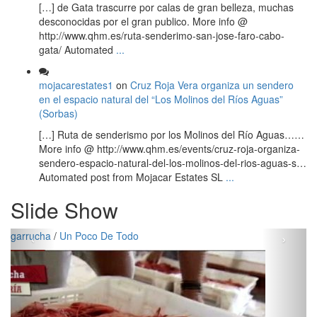
[…] de Gata trascurre por calas de gran belleza, muchas
desconocidas por el gran publico. More info @
http://www.qhm.es/ruta-senderimo-san-jose-faro-cabo-
gata/ Automated
...
mojacarestates1
on
Cruz Roja Vera organiza un sendero
en el espacio natural del “Los Molinos del Ríos Aguas”
(Sorbas)
[…] Ruta de senderismo por los Molinos del Río Aguas……
More info @ http://www.qhm.es/events/cruz-roja-organiza-
sendero-espacio-natural-del-los-molinos-del-rios-aguas-s…
Automated post from Mojacar Estates SL
...
Slide Show
‹
›
garrucha
/
Un Poco De Todo