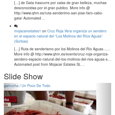
[…] de Gata trascurre por calas de gran belleza, muchas
desconocidas por el gran publico. More info @
http://www.qhm.es/ruta-senderimo-san-jose-faro-cabo-
gata/ Automated
...
mojacarestates1
on
Cruz Roja Vera organiza un sendero
en el espacio natural del “Los Molinos del Ríos Aguas”
(Sorbas)
[…] Ruta de senderismo por los Molinos del Río Aguas……
More info @ http://www.qhm.es/events/cruz-roja-organiza-
sendero-espacio-natural-del-los-molinos-del-rios-aguas-s…
Automated post from Mojacar Estates SL
...
Slide Show
‹
›
garrucha
/
Un Poco De Todo