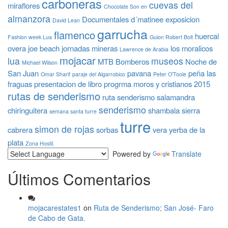
carboneras
cuevas del
miraflores
Chocolate Son en
almanzora
Documentales
d´matinee
exposicion
David Lean
garrucha
flamenco
huercal
Fashion week Lua
Guion Robert Bolt
overa
joe beach
jornadas mineras
los moralicos
Lawrence de Arabia
mojacar
lua
museos
MTB Bomberos
Noche de
Michael Wilson
San Juan
pavana
peña las
Omar Sharif
paraje del Algarrobico
Peter O'Toole
fraguas
presentacion de libro
progrma moros y cristianos 2015
rutas de senderismo
ruta senderismo
salamandra
senderismo
chiringuitera
shambala
sierra
semana santa turre
turre
simon de rojas
cabrera
sorbas
vera
yerba de la
plata
Zona Hostil.
Powered by
Translate
Últimos Comentarios
mojacarestates1
on
Ruta de Senderismo; San José- Faro
de Cabo de Gata.