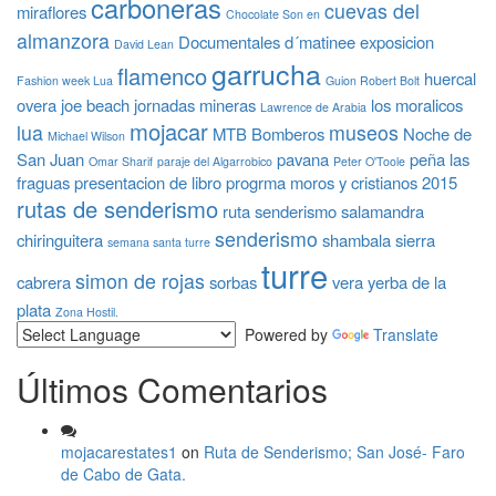
carboneras
cuevas del
miraflores
Chocolate Son en
almanzora
Documentales
d´matinee
exposicion
David Lean
garrucha
flamenco
huercal
Fashion week Lua
Guion Robert Bolt
overa
joe beach
jornadas mineras
los moralicos
Lawrence de Arabia
mojacar
lua
museos
MTB Bomberos
Noche de
Michael Wilson
San Juan
pavana
peña las
Omar Sharif
paraje del Algarrobico
Peter O'Toole
fraguas
presentacion de libro
progrma moros y cristianos 2015
rutas de senderismo
ruta senderismo
salamandra
senderismo
chiringuitera
shambala
sierra
semana santa turre
turre
simon de rojas
cabrera
sorbas
vera
yerba de la
plata
Zona Hostil.
Powered by
Translate
Últimos Comentarios
mojacarestates1
on
Ruta de Senderismo; San José- Faro
de Cabo de Gata.