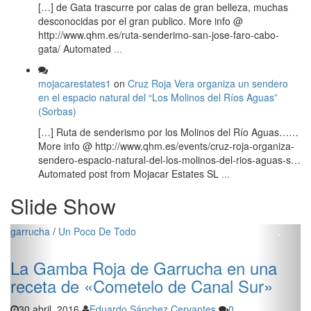
[…] de Gata trascurre por calas de gran belleza, muchas
desconocidas por el gran publico. More info @
http://www.qhm.es/ruta-senderimo-san-jose-faro-cabo-
gata/ Automated
...
mojacarestates1
on
Cruz Roja Vera organiza un sendero
en el espacio natural del “Los Molinos del Ríos Aguas”
(Sorbas)
[…] Ruta de senderismo por los Molinos del Río Aguas……
More info @ http://www.qhm.es/events/cruz-roja-organiza-
sendero-espacio-natural-del-los-molinos-del-rios-aguas-s…
Automated post from Mojacar Estates SL
...
Slide Show
‹
›
garrucha
/
Un Poco De Todo
La Gamba Roja de Garrucha en una
receta de «Cometelo de Canal Sur»
30 abril, 2016
Eduardo Sánchez Cervantes
0