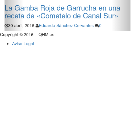
a Gamba Roja de Garrucha en una
eceta de «Cometelo de Canal Sur»
30 abril, 2016
Eduardo Sánchez Cervantes
0
Copyright © 2016 - QHM.es
Aviso Legal
El S
rece
30 ab