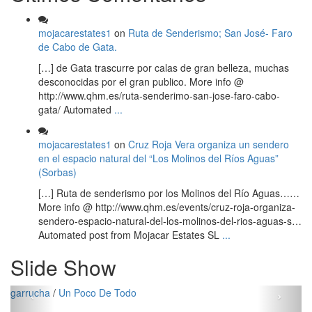
mojacarestates1
on
Ruta de Senderismo; San José- Faro
de Cabo de Gata.
[…] de Gata trascurre por calas de gran belleza, muchas
desconocidas por el gran publico. More info @
http://www.qhm.es/ruta-senderimo-san-jose-faro-cabo-
gata/ Automated
...
mojacarestates1
on
Cruz Roja Vera organiza un sendero
en el espacio natural del “Los Molinos del Ríos Aguas”
(Sorbas)
[…] Ruta de senderismo por los Molinos del Río Aguas……
More info @ http://www.qhm.es/events/cruz-roja-organiza-
sendero-espacio-natural-del-los-molinos-del-rios-aguas-s…
Automated post from Mojacar Estates SL
...
Slide Show
‹
›
rrucha
/
Un Poco De Todo
carbon