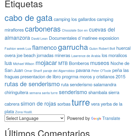
Etiquetas
cabo de gata
camping los gallardos
camping
carboneras
cuevas del
miraflores
Chocolate Son en
almanzora
Documentales
d´matinee
exposicion
David Lean
garrucha
flamenco
huercal
Fashion week Lua
Guion Robert Bolt
overa
joe beach
jornadas mineras
los moralicos
Lawrence de Arabia
mojacar
lua
museos
MTB Bomberos
Noche de
Michael Wilson
San Juan
pavana
peña las
Omar Sharif
paraje del Algarrobico
Peter O'Toole
fraguas
presentacion de libro
progrma moros y cristianos 2015
rutas de senderismo
ruta senderismo
salamandra
senderismo
chiringuitera
shambala
sierra
semana santa turre
turre
simon de rojas
cabrera
sorbas
vera
yerba de la
plata
Zona Hostil.
Powered by
Translate
Últimos Comentarios