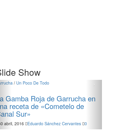
Slide Show
‹
›
arrucha
/
Un Poco De Todo
a Gamba Roja de Garrucha en
na receta de «Cometelo de
anal Sur»
30 abril, 2016
Eduardo Sánchez Cervantes
0