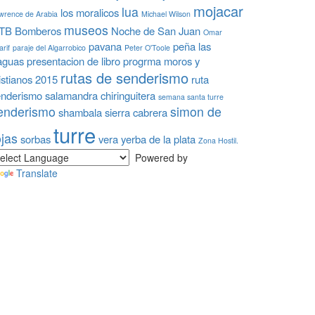
mojacar
lua
los moralicos
wrence de Arabia
Michael Wilson
museos
TB Bomberos
Noche de San Juan
Omar
pavana
peña las
rif
paraje del Algarrobico
Peter O'Toole
aguas
presentacion de libro
progrma moros y
rutas de senderismo
istianos 2015
ruta
enderismo
salamandra chiringuitera
semana santa turre
enderismo
simon de
shambala
sierra cabrera
turre
ojas
sorbas
vera
yerba de la plata
Zona Hostil.
Powered by
Translate