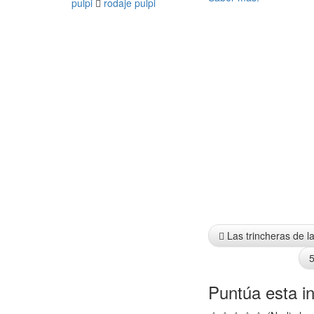
pulpi
rodaje pulpi
Info
Las trincheras de la
5
Puntúa esta in