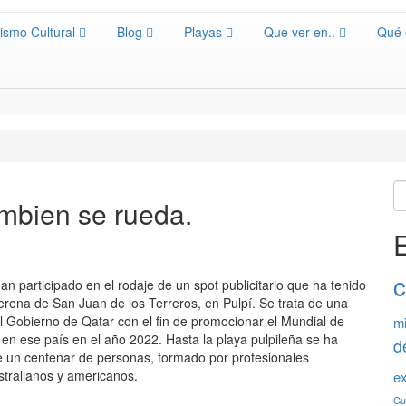
ismo Cultural
Blog
Playas
Que ver en..
Qué 
ambien se rueda.
E
c
an participado en el rodaje de un spot publicitario que ha tenido
erena de San Juan de los Terreros, en Pulpí. Se trata de una
l Gobierno de Qatar con el fin de promocionar el Mundial de
mi
 en ese país en el año 2022. Hasta la playa pulpileña se ha
d
e un centenar de personas, formado por profesionales
stralianos y americanos.
ex
Gu