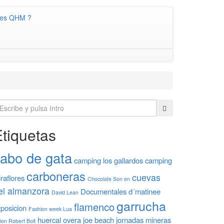
es QHM ?
tiquetas
abo de gata
camping los gallardos
camping
carboneras
cuevas
raflores
Chocolate Son en
el almanzora
Documentales
d´matinee
David Lean
garrucha
flamenco
posicion
Fashion week Lua
huercal overa
joe beach
jornadas mineras
ion Robert Bolt