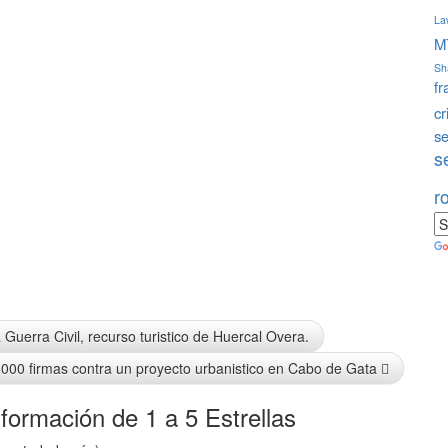
La
M
Sha
fr
cr
s
s
r
 Guerra Civil, recurso turistico de Huercal Overa.
000 firmas contra un proyecto urbanistico en Cabo de Gata
formación de 1 a 5 Estrellas