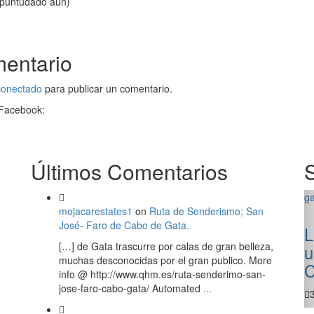
 puntudado aún)
mentario
conectado
para publicar un comentario.
 Facebook:
Últimos Comentarios
g
mojacarestates1
on
Ruta de Senderismo; San
José- Faro de Cabo de Gata.
L
[…] de Gata trascurre por calas de gran belleza,
u
muchas desconocidas por el gran publico. More
C
info @ http://www.qhm.es/ruta-senderimo-san-
jose-faro-cabo-gata/ Automated
...