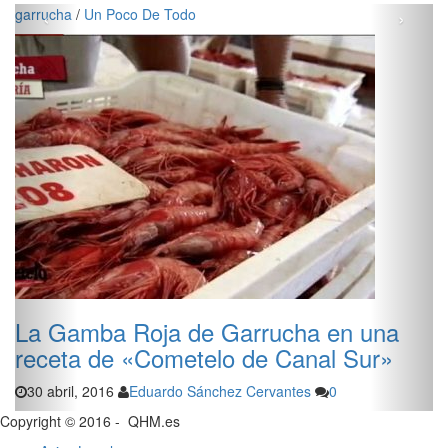
‹
›
carboneras
/
Un Poco De Todo
cha en una
El Salmonete de Carboneras
Canal Sur»
receta de «Cometelo» de Ca
ntes
0
30 abril, 2016
Eduardo Sánchez Cervantes
Copyright © 2016 - QHM.es