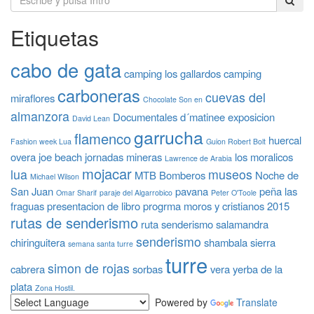
Etiquetas
cabo de gata
camping los gallardos
camping
carboneras
cuevas del
miraflores
Chocolate Son en
almanzora
Documentales
d´matinee
exposicion
David Lean
garrucha
flamenco
huercal
Fashion week Lua
Guion Robert Bolt
overa
joe beach
jornadas mineras
los moralicos
Lawrence de Arabia
mojacar
lua
museos
MTB Bomberos
Noche de
Michael Wilson
San Juan
pavana
peña las
Omar Sharif
paraje del Algarrobico
Peter O'Toole
fraguas
presentacion de libro
progrma moros y cristianos 2015
rutas de senderismo
ruta senderismo
salamandra
senderismo
chiringuitera
shambala
sierra
semana santa turre
turre
simon de rojas
cabrera
sorbas
vera
yerba de la
plata
Zona Hostil.
Powered by
Translate