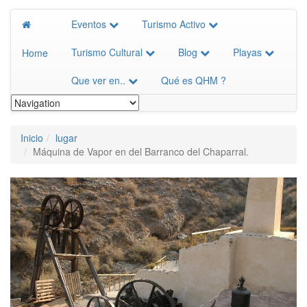
Eventos
Turismo Activo
Turismo Cultural
Blog
Playas
Home
Que ver en..
Qué es QHM ?
Inicio
lugar
Máquina de Vapor en del Barranco del Chaparral.