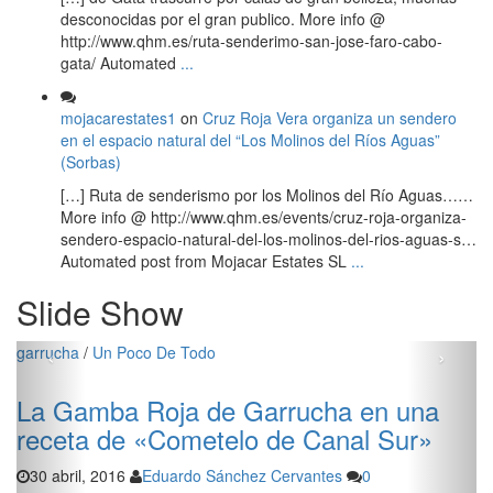
desconocidas por el gran publico. More info @
http://www.qhm.es/ruta-senderimo-san-jose-faro-cabo-
gata/ Automated
...
mojacarestates1
on
Cruz Roja Vera organiza un sendero
en el espacio natural del “Los Molinos del Ríos Aguas”
(Sorbas)
[…] Ruta de senderismo por los Molinos del Río Aguas……
More info @ http://www.qhm.es/events/cruz-roja-organiza-
sendero-espacio-natural-del-los-molinos-del-rios-aguas-s…
Automated post from Mojacar Estates SL
...
Slide Show
‹
›
garrucha
/
Un Poco De Todo
ca
La Gamba Roja de Garrucha en una
receta de «Cometelo de Canal Sur»
30 abril, 2016
Eduardo Sánchez Cervantes
0