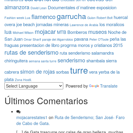
almanzora
Documentales
d´matinee
exposicion
David Lean
garrucha
flamenco
huercal
Fashion week Lua
Guion Robert Bolt
overa
joe beach
jornadas mineras
los moralicos
Lawrence de Arabia
mojacar
lua
museos
MTB Bomberos
Noche de
Michael Wilson
San Juan
pavana
peña las
Omar Sharif
paraje del Algarrobico
Peter O'Toole
fraguas
presentacion de libro
progrma moros y cristianos 2015
rutas de senderismo
ruta senderismo
salamandra
senderismo
chiringuitera
shambala
sierra
semana santa turre
turre
simon de rojas
cabrera
sorbas
vera
yerba de la
plata
Zona Hostil.
Powered by
Translate
Últimos Comentarios
mojacarestates1
on
Ruta de Senderismo; San José- Faro
de Cabo de Gata.
[…] de Gata trascurre por calas de gran belleza, muchas