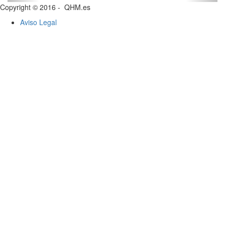
Copyright © 2016 - QHM.es
Aviso Legal
E
r
3