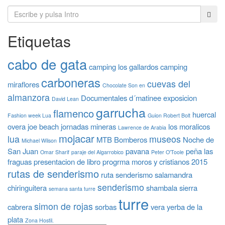
Etiquetas
cabo de gata
camping los gallardos
camping
carboneras
cuevas del
miraflores
Chocolate Son en
almanzora
Documentales
d´matinee
exposicion
David Lean
garrucha
flamenco
huercal
Fashion week Lua
Guion Robert Bolt
overa
joe beach
jornadas mineras
los moralicos
Lawrence de Arabia
mojacar
lua
museos
MTB Bomberos
Noche de
Michael Wilson
San Juan
pavana
peña las
Omar Sharif
paraje del Algarrobico
Peter O'Toole
fraguas
presentacion de libro
progrma moros y cristianos 2015
rutas de senderismo
ruta senderismo
salamandra
senderismo
chiringuitera
shambala
sierra
semana santa turre
turre
simon de rojas
cabrera
sorbas
vera
yerba de la
plata
Zona Hostil.