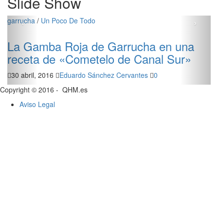
Slide Show
‹
›
garrucha
/
Un Poco De Todo
car
La Gamba Roja de Garrucha en una
receta de «Cometelo de Canal Sur»
30 abril, 2016
Eduardo Sánchez Cervantes
0
Copyright © 2016 - QHM.es
Aviso Legal
El
re
30