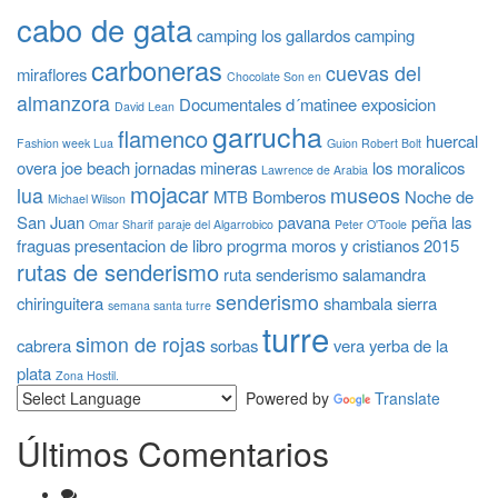
cabo de gata
camping los gallardos
camping
carboneras
cuevas del
miraflores
Chocolate Son en
almanzora
Documentales
d´matinee
exposicion
David Lean
garrucha
flamenco
huercal
Fashion week Lua
Guion Robert Bolt
overa
joe beach
jornadas mineras
los moralicos
Lawrence de Arabia
mojacar
lua
museos
MTB Bomberos
Noche de
Michael Wilson
San Juan
pavana
peña las
Omar Sharif
paraje del Algarrobico
Peter O'Toole
fraguas
presentacion de libro
progrma moros y cristianos 2015
rutas de senderismo
ruta senderismo
salamandra
senderismo
chiringuitera
shambala
sierra
semana santa turre
turre
simon de rojas
cabrera
sorbas
vera
yerba de la
plata
Zona Hostil.
Powered by
Translate
Últimos Comentarios