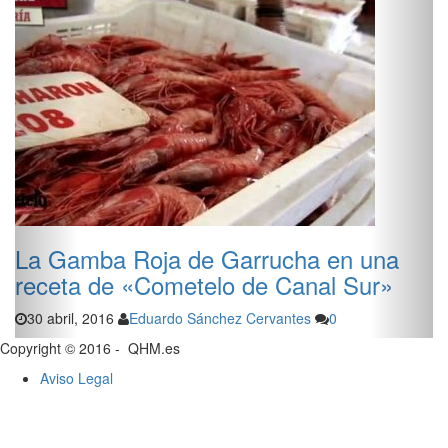
 Gamba Roja de Garrucha en una
El S
ceta de «Cometelo de Canal Sur»
recet
 abril, 2016
Eduardo Sánchez Cervantes
0
30 abri
Copyright © 2016 - QHM.es
Aviso Legal