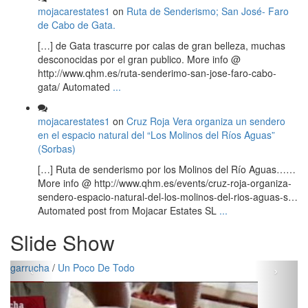
mojacarestates1
on
Ruta de Senderismo; San José- Faro
de Cabo de Gata.
[…] de Gata trascurre por calas de gran belleza, muchas
desconocidas por el gran publico. More info @
http://www.qhm.es/ruta-senderimo-san-jose-faro-cabo-
gata/ Automated
...
mojacarestates1
on
Cruz Roja Vera organiza un sendero
en el espacio natural del “Los Molinos del Ríos Aguas”
(Sorbas)
[…] Ruta de senderismo por los Molinos del Río Aguas……
More info @ http://www.qhm.es/events/cruz-roja-organiza-
sendero-espacio-natural-del-los-molinos-del-rios-aguas-s…
Automated post from Mojacar Estates SL
...
Slide Show
‹
›
rucha
/
Un Poco De Todo
carbone