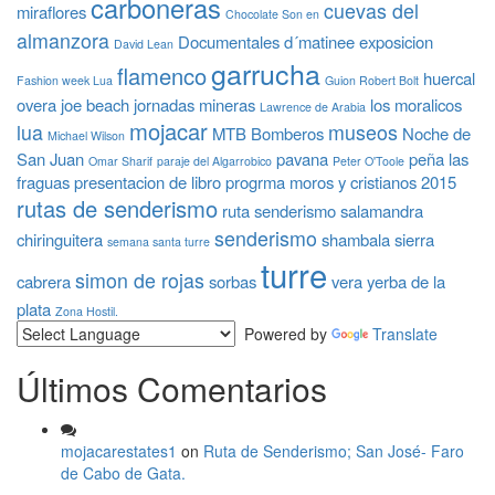
carboneras
cuevas del
miraflores
Chocolate Son en
almanzora
Documentales
d´matinee
exposicion
David Lean
garrucha
flamenco
huercal
Fashion week Lua
Guion Robert Bolt
overa
joe beach
jornadas mineras
los moralicos
Lawrence de Arabia
mojacar
lua
museos
MTB Bomberos
Noche de
Michael Wilson
San Juan
pavana
peña las
Omar Sharif
paraje del Algarrobico
Peter O'Toole
fraguas
presentacion de libro
progrma moros y cristianos 2015
rutas de senderismo
ruta senderismo
salamandra
senderismo
chiringuitera
shambala
sierra
semana santa turre
turre
simon de rojas
cabrera
sorbas
vera
yerba de la
plata
Zona Hostil.
Powered by
Translate
Últimos Comentarios
mojacarestates1
on
Ruta de Senderismo; San José- Faro
de Cabo de Gata.