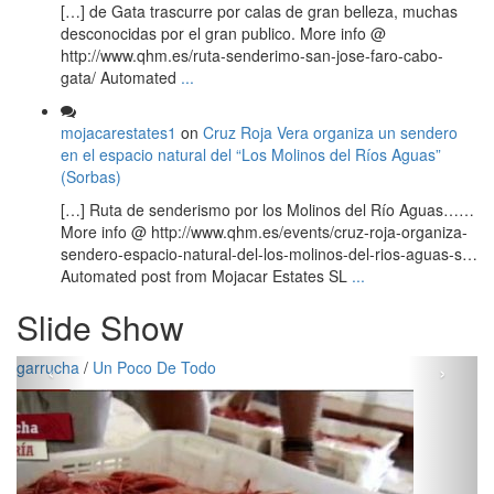
[…] de Gata trascurre por calas de gran belleza, muchas
desconocidas por el gran publico. More info @
http://www.qhm.es/ruta-senderimo-san-jose-faro-cabo-
gata/ Automated
...
mojacarestates1
on
Cruz Roja Vera organiza un sendero
en el espacio natural del “Los Molinos del Ríos Aguas”
(Sorbas)
[…] Ruta de senderismo por los Molinos del Río Aguas……
More info @ http://www.qhm.es/events/cruz-roja-organiza-
sendero-espacio-natural-del-los-molinos-del-rios-aguas-s…
Automated post from Mojacar Estates SL
...
Slide Show
‹
›
garrucha
/
Un Poco De Todo