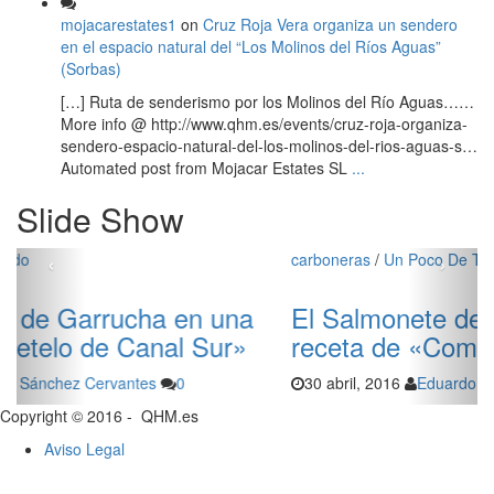
mojacarestates1
on
Cruz Roja Vera organiza un sendero
en el espacio natural del “Los Molinos del Ríos Aguas”
(Sorbas)
[…] Ruta de senderismo por los Molinos del Río Aguas……
More info @ http://www.qhm.es/events/cruz-roja-organiza-
sendero-espacio-natural-del-los-molinos-del-rios-aguas-s…
Automated post from Mojacar Estates SL
...
Slide Show
‹
›
carboneras
/
Un Poco De Todo
El Salmonete de Carboneras, una
receta de «Cometelo» de Canal Sur.
30 abril, 2016
Eduardo Sánchez Cervantes
0
Copyright © 2016 - QHM.es
Aviso Legal