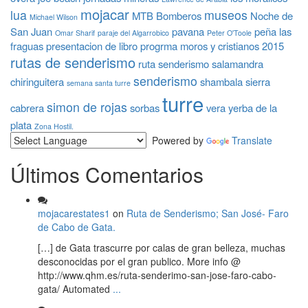
mojacar
lua
museos
MTB Bomberos
Noche de
Michael Wilson
San Juan
pavana
peña las
Omar Sharif
paraje del Algarrobico
Peter O'Toole
fraguas
presentacion de libro
progrma moros y cristianos 2015
rutas de senderismo
ruta senderismo
salamandra
senderismo
chiringuitera
shambala
sierra
semana santa turre
turre
simon de rojas
cabrera
sorbas
vera
yerba de la
plata
Zona Hostil.
Powered by
Translate
Últimos Comentarios
mojacarestates1
on
Ruta de Senderismo; San José- Faro
de Cabo de Gata.
[…] de Gata trascurre por calas de gran belleza, muchas
desconocidas por el gran publico. More info @
http://www.qhm.es/ruta-senderimo-san-jose-faro-cabo-
gata/ Automated
...