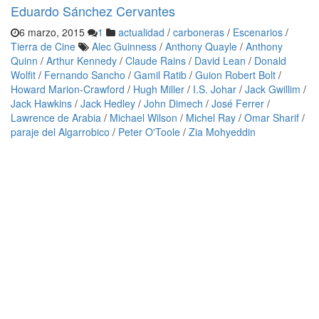
Eduardo Sánchez Cervantes
6 marzo, 2015
1
actualidad
/
carboneras
/
Escenarios
/
Tierra de Cine
Alec Guinness
/
Anthony Quayle
/
Anthony
Quinn
/
Arthur Kennedy
/
Claude Rains
/
David Lean
/
Donald
Wolfit
/
Fernando Sancho
/
Gamil Ratib
/
Guion Robert Bolt
/
Howard Marion-Crawford
/
Hugh Miller
/
I.S. Johar
/
Jack Gwillim
/
Jack Hawkins
/
Jack Hedley
/
John Dimech
/
José Ferrer
/
Lawrence de Arabia
/
Michael Wilson
/
Michel Ray
/
Omar Sharif
/
paraje del Algarrobico
/
Peter O'Toole
/
Zia Mohyeddin