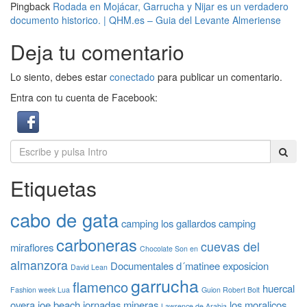
Pingback
Rodada en Mojácar, Garrucha y Nijar es un verdadero
documento historico. | QHM.es – Guia del Levante Almeriense
Deja tu comentario
Lo siento, debes estar
conectado
para publicar un comentario.
Entra con tu cuenta de Facebook:
Etiquetas
cabo de gata
camping los gallardos
camping
carboneras
cuevas del
miraflores
Chocolate Son en
almanzora
Documentales
d´matinee
exposicion
David Lean
garrucha
flamenco
huercal
Fashion week Lua
Guion Robert Bolt
overa
joe beach
jornadas mineras
los moralicos
Lawrence de Arabia