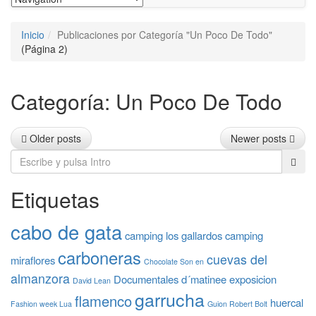
Inicio
Publicaciones por Categoría "Un Poco De Todo"
(Página 2)
Categoría:
Un Poco De Todo
Posts
Older posts
Newer posts
navigation
Etiquetas
cabo de gata
camping los gallardos
camping
carboneras
cuevas del
miraflores
Chocolate Son en
almanzora
Documentales
d´matinee
exposicion
David Lean
garrucha
flamenco
huercal
Fashion week Lua
Guion Robert Bolt