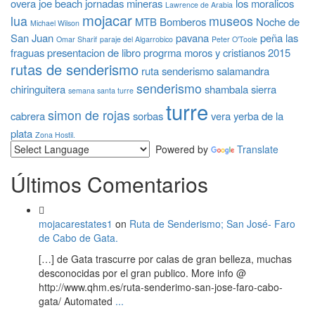
overa
joe beach
jornadas mineras
los moralicos
Lawrence de Arabia
mojacar
lua
museos
MTB Bomberos
Noche de
Michael Wilson
San Juan
pavana
peña las
Omar Sharif
paraje del Algarrobico
Peter O'Toole
fraguas
presentacion de libro
progrma moros y cristianos 2015
rutas de senderismo
ruta senderismo
salamandra
senderismo
chiringuitera
shambala
sierra
semana santa turre
turre
simon de rojas
cabrera
sorbas
vera
yerba de la
plata
Zona Hostil.
Powered by
Translate
Últimos Comentarios
mojacarestates1
on
Ruta de Senderismo; San José- Faro
de Cabo de Gata.
[…] de Gata trascurre por calas de gran belleza, muchas
desconocidas por el gran publico. More info @
http://www.qhm.es/ruta-senderimo-san-jose-faro-cabo-
gata/ Automated
...