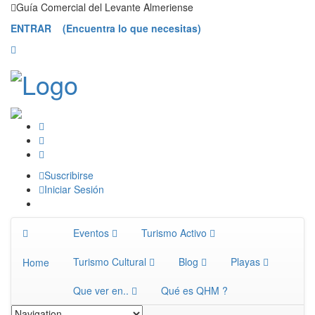
Saltar
Guía Comercial del Levante Almeriense
contenido
ENTRAR (Encuentra lo que necesitas)
Suscribirse
Iniciar Sesión
Eventos
Turismo Activo
Turismo Cultural
Blog
Playas
Home
Que ver en..
Qué es QHM ?