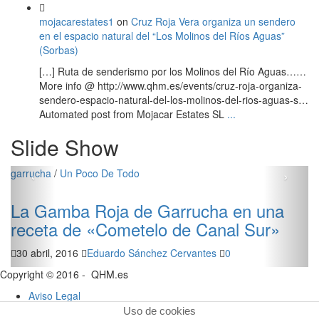
mojacarestates1
on
Cruz Roja Vera organiza un sendero
en el espacio natural del “Los Molinos del Ríos Aguas”
(Sorbas)
[…] Ruta de senderismo por los Molinos del Río Aguas……
More info @ http://www.qhm.es/events/cruz-roja-organiza-
sendero-espacio-natural-del-los-molinos-del-rios-aguas-s…
Automated post from Mojacar Estates SL
...
Slide Show
‹
›
garrucha
/
Un Poco De Todo
La Gamba Roja de Garrucha en una
receta de «Cometelo de Canal Sur»
30 abril, 2016
Eduardo Sánchez Cervantes
0
Copyright © 2016 - QHM.es
Aviso Legal
Uso de cookies