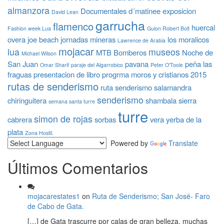
almanzora
Documentales
d´matinee
exposicion
David Lean
garrucha
flamenco
huercal
Fashion week Lua
Guion Robert Bolt
overa
joe beach
jornadas mineras
los moralicos
Lawrence de Arabia
mojacar
lua
museos
MTB Bomberos
Noche de
Michael Wilson
San Juan
pavana
peña las
Omar Sharif
paraje del Algarrobico
Peter O'Toole
fraguas
presentacion de libro
progrma moros y cristianos 2015
rutas de senderismo
ruta senderismo
salamandra
senderismo
chiringuitera
shambala
sierra
semana santa turre
turre
simon de rojas
cabrera
sorbas
vera
yerba de la
plata
Zona Hostil.
Powered by
Translate
Últimos Comentarios
mojacarestates1
on
Ruta de Senderismo; San José- Faro
de Cabo de Gata.
[…] de Gata trascurre por calas de gran belleza, muchas