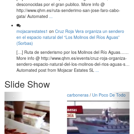
desconocidas por el gran publico. More info @
http://www.qhm.es/ruta-senderimo-san-jose-faro-cabo-
gata/ Automated
...
mojacarestates1
on
Cruz Roja Vera organiza un sendero
en el espacio natural del “Los Molinos del Ríos Aguas”
(Sorbas)
[…] Ruta de senderismo por los Molinos del Río Aguas……
More info @ http://www.qhm.es/events/cruz-roja-organiza-
sendero-espacio-natural-del-los-molinos-del-rios-aguas-s…
Automated post from Mojacar Estates SL
...
Slide Show
‹
›
carboneras
/
Un Poco De Todo