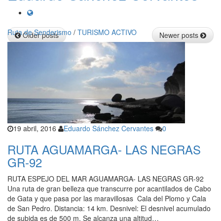
Posts
Ruta de Senderismo
/
TURISMO ACTIVO
Older posts
Newer posts
navigation
19 abril, 2016
Eduardo Sánchez Cervantes
0
RUTA AGUAMARGA- LAS NEGRAS
GR-92
RUTA ESPEJO DEL MAR AGUAMARGA- LAS NEGRAS GR-92
Una ruta de gran belleza que transcurre por acantilados de Cabo
de Gata y que pasa por las maravillosas Cala del Plomo y Cala
de San Pedro. Distancia: 14 km. Desnivel: El desnivel acumulado
de subida es de 500 m. Se alcanza una altitud…