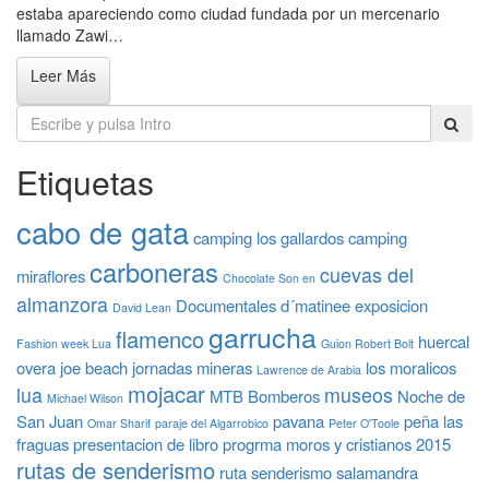
estaba apareciendo como ciudad fundada por un mercenario
llamado Zawi…
Leer Más
Etiquetas
cabo de gata
camping los gallardos
camping
carboneras
cuevas del
miraflores
Chocolate Son en
almanzora
Documentales
d´matinee
exposicion
David Lean
garrucha
flamenco
huercal
Fashion week Lua
Guion Robert Bolt
overa
joe beach
jornadas mineras
los moralicos
Lawrence de Arabia
mojacar
lua
museos
MTB Bomberos
Noche de
Michael Wilson
San Juan
pavana
peña las
Omar Sharif
paraje del Algarrobico
Peter O'Toole
fraguas
presentacion de libro
progrma moros y cristianos 2015
rutas de senderismo
ruta senderismo
salamandra